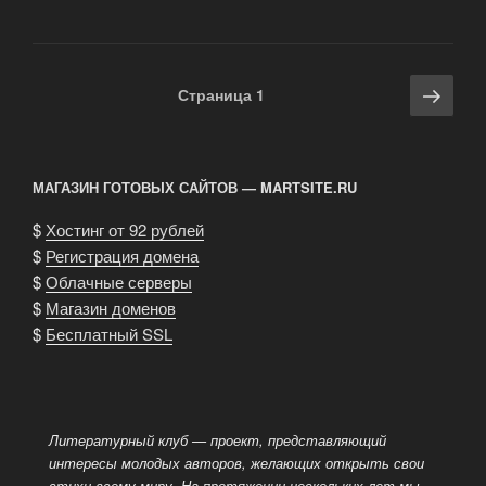
«Бойцовский
клуб»»
Навигация
Сле
Страница
1
по
стра
записям
МАГАЗИН ГОТОВЫХ САЙТОВ — MARTSITE.RU
$
Хостинг от 92 рублей
$
Регистрация домена
$
Облачные серверы
$
Магазин доменов
$
Бесплатный SSL
Литературный клуб — проект, представляющий
интересы молодых авторов, желающих открыть свои
стихи всему миру. На протяжении нескольких лет мы