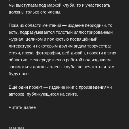
мы выступаем под маркой клуба, то и участвовать
должны только его члены.
Пока из области мечтаний — издание периодики, то
есть, подразумевается толстый иллюстрированный
журнал, целиком и полностью посвящённый
литературе и некоторым другим видам творчества:
стихи, проза, фотография, веб-дизайн, новости в этих
областях. Непосредственно работой над изданием
заниматься должны члены клуба, но печататься там
будут все.
Ещё один проект — издание книг с произведениями
авторов, публикующихся на сайте.
Читать далее
«Литературный
клуб
—
Literary
ОПУБЛИКОВАНО
25.09.2019