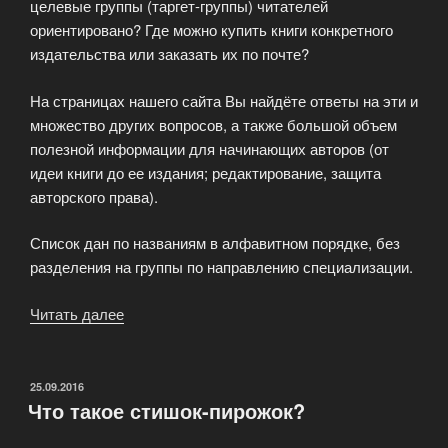
целевые группы (таргет-группы) читателей
ориентировано? Где можно купить книги конкретного
издательства или заказать их по почте?
На страницах нашего сайта Вы найдёте ответы на эти и
множество других вопросов, а также большой объем
полезной информации для начинающих авторов (от
идеи книги до ее издания; редактирование, защита
авторского права).
Список дан по названиям в алфавитном порядке, без
разделения на группы по направлению специализации.
Читать далее
«Справочная
информация
для
авторов
ОПУБЛИКОВАНО
25.09.2016
Что такое стишок-пирожок?
и
читателей»