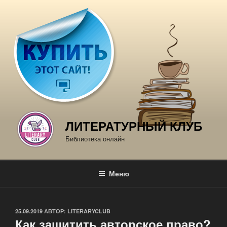
Перейти
к
содержимому
ЛИТЕРАТУРНЫЙ КЛУБ
Библиотека онлайн
Меню
ОПУБЛИКОВАНО
25.09.2019
АВТОР:
LITERARYCLUB
Как защитить авторское право?