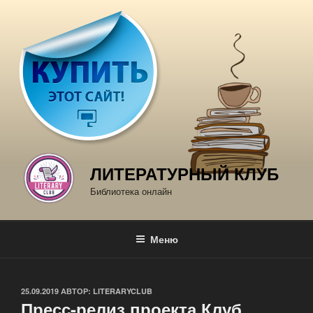
Перейти
к
содержимому
ЛИТЕРАТУРНЫЙ КЛУБ
Библиотека онлайн
Меню
ОПУБЛИКОВАНО
25.09.2019
АВТОР:
LITERARYCLUB
Пресс-релиз проекта Клуб