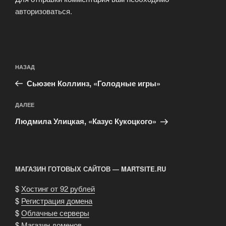
авторизоваться
.
Навигация
Предыдущая
НАЗАД
по
запись:
записям
Сьюзен Коллинз, «Голодные игры»
Следующая
ДАЛЕЕ
запись
Людмила Улицкая, «Казус Кукоцкого»
МАГАЗИН ГОТОВЫХ САЙТОВ — MARTSITE.RU
$
Хостинг от 92 рублей
$
Регистрация домена
$
Облачные серверы
$
Магазин доменов