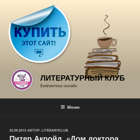
Перейти
к
содержимому
ЛИТЕРАТУРНЫЙ КЛУБ
Библиотека онлайн
Меню
ОПУБЛИКОВАНО
25.09.2015
АВТОР:
LITERARYCLUB
Питер Акройд, «Дом доктора