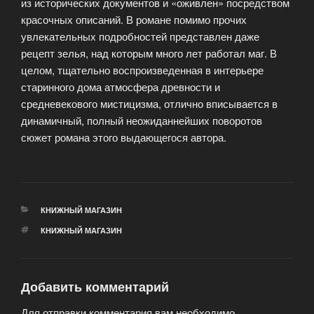
из исторических документов и «оживлен» посредством
красочных описаний. В романе помимо прочих
увлекательных подробностей представлен даже
рецепт зелья, над которым много лет работал маг.
В
целом, тщательно воспроизведенная в интерьере
старинного дома атмосфера древности и
средневекового мистицизма, отлично вписывается в
динамичный, полный неожиданнейших поворотов
сюжет романа этого выдающегося автора.
РУБРИКИ
КНИЖНЫЙ МАГАЗИН
МЕТКИ
КНИЖНЫЙ МАГАЗИН
Добавить комментарий
Для отправки комментария вам необходимо